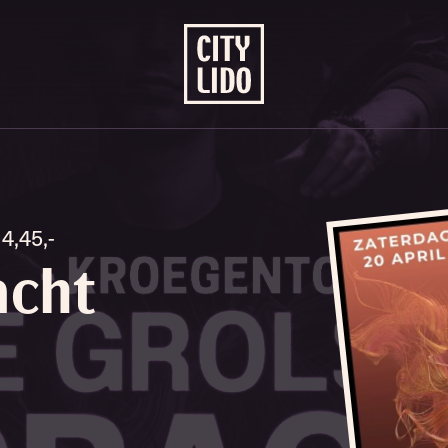
14,45,-
acht