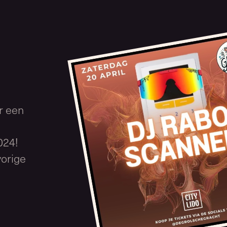
er een
024!
vorige