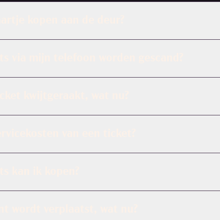
aartje kopen aan de deur?
ts via mijn telefoon worden gescand?
icket kwijtgeraakt, wat nu?
ervicekosten van een ticket?
ts kan ik kopen?
t wordt verplaatst, wat nu?