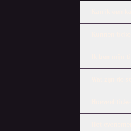
Kan ik een k
Kunnen ticke
Ik ben mijn t
Wat zijn de s
Hoeveel ticke
Het evenemen