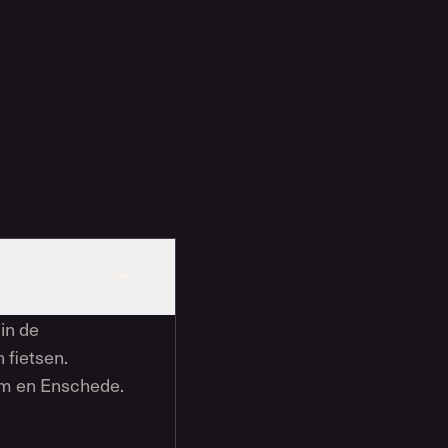
 in de
 fietsen.
em en Enschede.