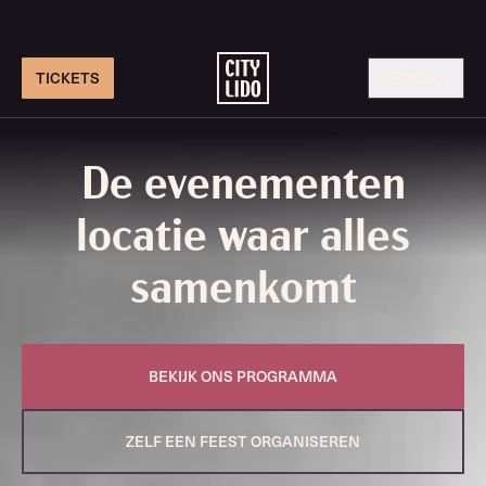
TICKETS
MENU
De evenementen
locatie waar alles
samenkomt
BEKIJK ONS PROGRAMMA
ZELF EEN FEEST ORGANISEREN