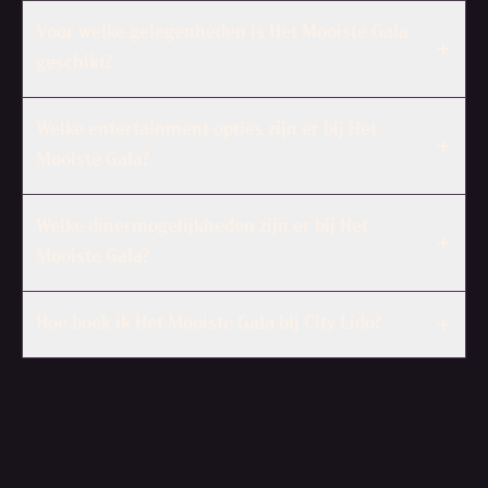
Voor welke gelegenheden is Het Mooiste Gala
geschikt?
Welke entertainment-opties zijn er bij Het
Mooiste Gala?
Welke dinermogelijkheden zijn er bij Het
Mooiste Gala?
Hoe boek ik Het Mooiste Gala bij City Lido?